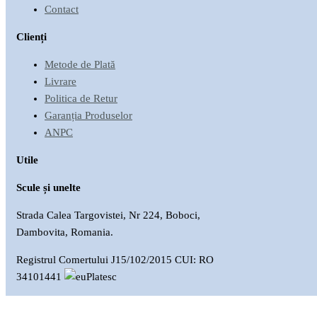
Contact
Clienți
Metode de Plată
Livrare
Politica de Retur
Garanția Produselor
ANPC
Utile
Scule și unelte
Strada Calea Targovistei, Nr 224, Boboci,
Dambovita, Romania.
Registrul Comertului J15/102/2015 CUI: RO
34101441