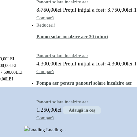
Panouri solare incalzire aer
3.750,00
lei
Prețul inițial a fost: 3.750,00lei.
1
Compară
Reduceri!
Panou solar incalzire aer 30 tuburi
Panouri solare incalzire aer
0,00
LEI
4.300,00
lei
Prețul inițial a fost: 4.300,00lei.
1
00,00
LEI
Compară
7.500,00
LEI
0,00
LEI
Pompa aer pentru panouri solare incalzire aer
Panouri solare incalzire aer
1.250,00
lei
Adaugă în coș
Compară
Loading...