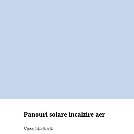
Panouri solare incalzire aer
View:
24
/
48
/
All
/