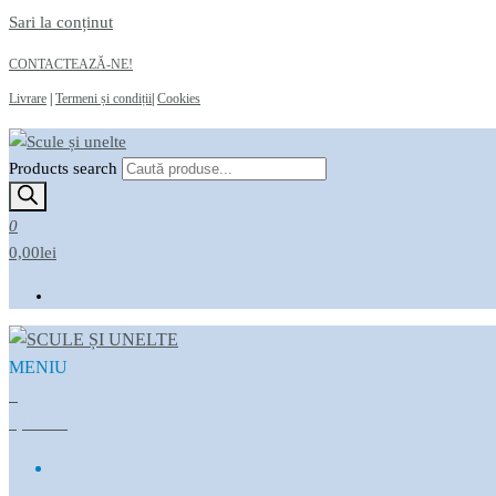
Sari la conținut
CONTACTEAZĂ-NE!
Livrare
|
Termeni și condiții
|
Cookies
Products search
Scule și unelte
Magazin online
0
0,00lei
MENIU
Scule și unelte
Magazin online
0
0,00LEI