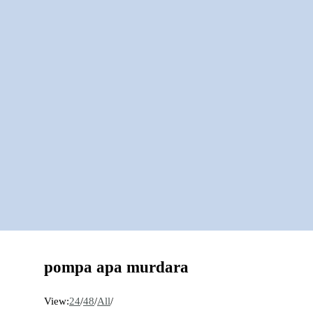
pompa apa murdara
View:
24
/
48
/
All
/