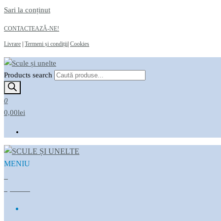
Sari la conținut
CONTACTEAZĂ-NE!
Livrare
|
Termeni și condiții
|
Cookies
Products search
Scule și unelte
Magazin online
0
0,00lei
MENIU
Scule și unelte
Magazin online
0
0,00LEI