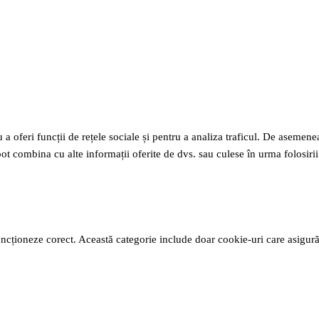
a oferi funcții de rețele sociale și pentru a analiza traficul. De asemenea,
pot combina cu alte informații oferite de dvs. sau culese în urma folosirii s
cționeze corect. Această categorie include doar cookie-uri care asigură fu