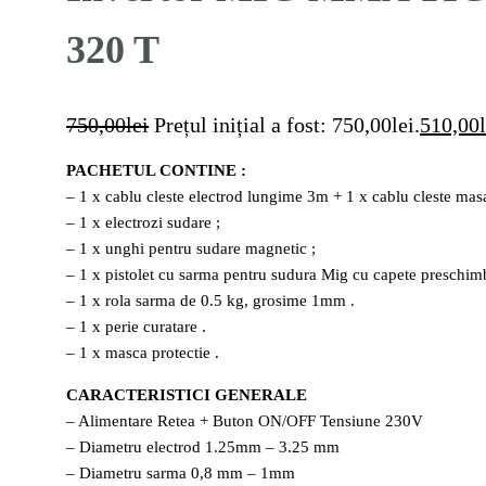
320 T
750,00
lei
Prețul inițial a fost: 750,00lei.
510,00
PACHETUL CONTINE :
– 1 x cablu cleste electrod lungime 3m + 1 x cablu cleste mas
– 1 x electrozi sudare ;
– 1 x unghi pentru sudare magnetic ;
– 1 x pistolet cu sarma pentru sudura Mig cu capete preschim
– 1 x rola sarma de 0.5 kg, grosime 1mm .
– 1 x perie curatare .
– 1 x masca protectie .
CARACTERISTICI GENERALE
– Alimentare Retea + Buton ON/OFF Tensiune 230V
– Diametru electrod 1.25mm – 3.25 mm
– Diametru sarma 0,8 mm – 1mm