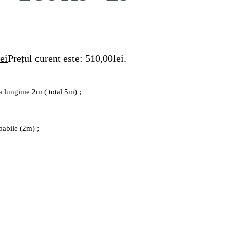
lei
Prețul curent este: 510,00lei.
a lungime 2m ( total 5m) ;
babile (2m) ;