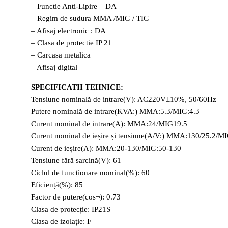
– Functie Anti-Lipire – DA
– Regim de sudura MMA /MIG / TIG
– Afisaj electronic : DA
– Clasa de protectie IP 21
– Carcasa metalica
– Afisaj digital
SPECIFICATII TEHNICE:
Tensiune nominală de intrare(V): AC220V±10%, 50/60Hz
Putere nominală de intrare(KVA:) MMA:5.3/MIG:4.3
Curent nominal de intrare(A): MMA:24/MIG19.5
Curent nominal de ieșire și tensiune(A/V:) MMA:130/25.2/M
Curent de ieșire(A): MMA:20-130/MIG:50-130
Tensiune fără sarcină(V): 61
Ciclul de funcționare nominal(%): 60
Eficiență(%): 85
Factor de putere(cos¬): 0.73
Clasa de protecție: IP21S
Clasa de izolație: F