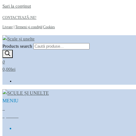
Sari la conținut
CONTACTEAZĂ-NE!
Livrare
|
Termeni și condiții
|
Cookies
Products search
Scule și unelte
Magazin online
0
0,00lei
MENIU
Scule și unelte
Magazin online
0
0,00LEI