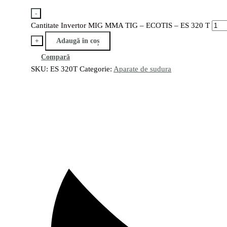
-
Cantitate Invertor MIG MMA TIG – ECOTIS – ES 320 T
+
Adaugă în coș
Compară
SKU:
ES 320T
Categorie:
Aparate de sudura