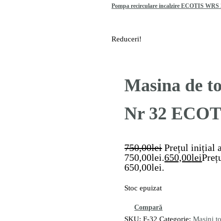
Pompa recirculare incalzire ECOTIS WRS 
Reduceri!
Masina de to
Nr 32 ECOT
750,00
lei
Prețul inițial 
750,00lei.
650,00
lei
Preț
650,00lei.
Stoc epuizat
Compară
SKU:
F-32
Categorie:
Masini t