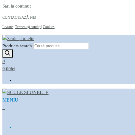
Sari la conținut
CONTACTEAZĂ-NE!
Livrare
|
Termeni și condiții
|
Cookies
Products search
Scule și unelte
Magazin online
0
0,00lei
MENIU
Scule și unelte
Magazin online
0
0,00LEI