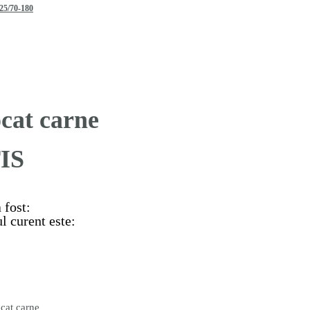
25/70-180
cat carne
IS
a fost:
ul curent este:
ocat carne