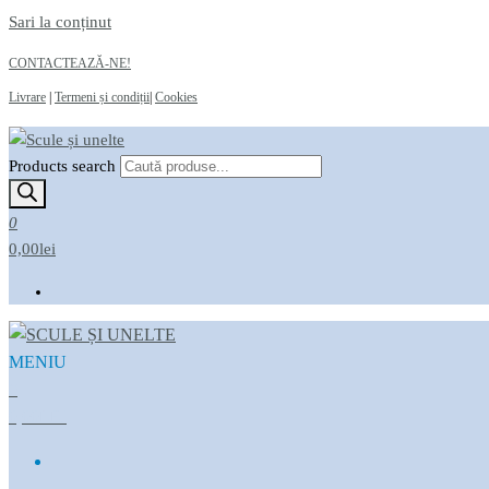
Sari la conținut
CONTACTEAZĂ-NE!
Livrare
|
Termeni și condiții
|
Cookies
Products search
Scule și unelte
Magazin online
0
0,00lei
MENIU
Scule și unelte
Magazin online
0
0,00LEI