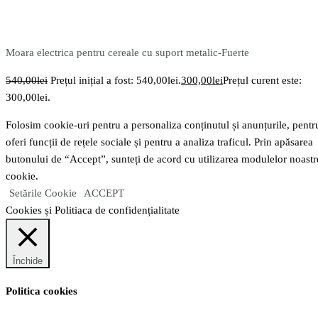
Moara electrica pentru cereale cu suport metalic-Fuerte
540,00
lei
Prețul inițial a fost: 540,00lei.
300,00
lei
Prețul curent este:
300,00lei.
Folosim cookie-uri pentru a personaliza conținutul și anunțurile, pentr
oferi funcții de rețele sociale și pentru a analiza traficul. Prin apăsarea
butonului de “Accept”, sunteți de acord cu utilizarea modulelor noastr
cookie.
Setările Cookie
ACCEPT
Cookies și Politiaca de confidențialitate
Închide
Politica cookies