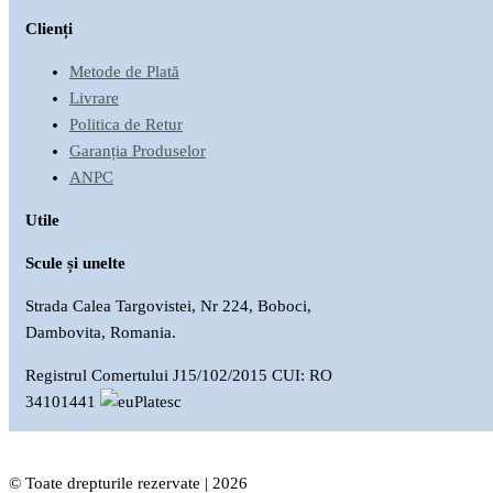
Clienți
Metode de Plată
Livrare
Politica de Retur
Garanția Produselor
ANPC
Utile
Scule și unelte
Strada Calea Targovistei, Nr 224, Boboci,
Dambovita, Romania.
Registrul Comertului J15/102/2015 CUI: RO
34101441
© Toate drepturile rezervate | 2026