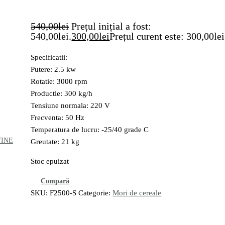
540,00
lei
Prețul inițial a fost:
540,00lei.
300,00
lei
Prețul curent este: 300,00lei
Specificatii:
Putere: 2.5 kw
Rotatie: 3000 rpm
Productie: 300 kg/h
Tensiune normala: 220 V
Frecventa: 50 Hz
Temperatura de lucru: -25/40 grade C
TINE
Greutate: 21 kg
Stoc epuizat
Compară
SKU:
F2500-S
Categorie:
Mori de cereale