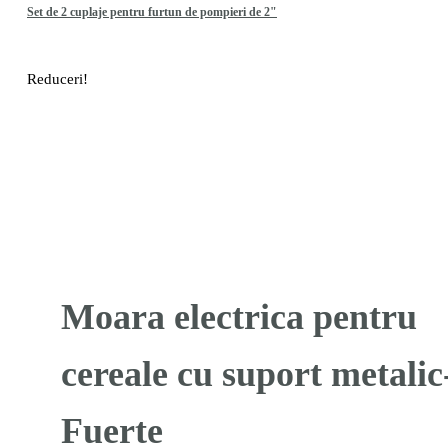
Set de 2 cuplaje pentru furtun de pompieri de 2"
Reduceri!
Moara electrica pentru
cereale cu suport metalic
Fuerte