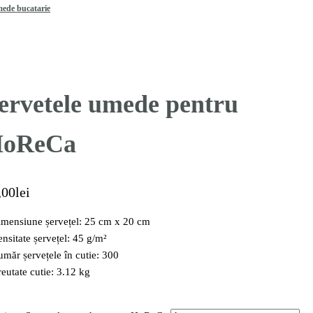
mede bucatarie
ervetele umede pentru
oReCa
,00
lei
imensiune șervețel: 25 cm x 20 cm
ensitate șervețel: 45 g/m²
umăr șervețele în cutie: 300
reutate cutie: 3.12 kg