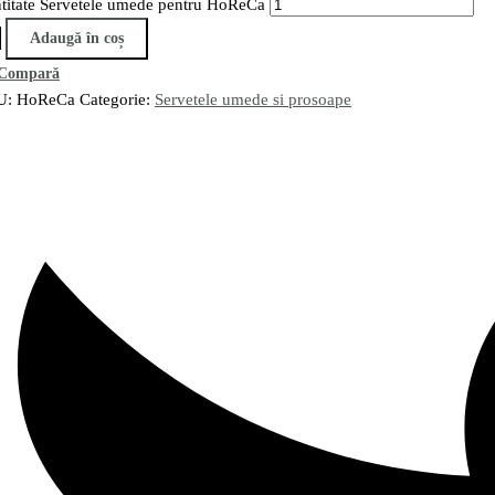
titate Servetele umede pentru HoReCa
Adaugă în coș
Compară
U:
HoReCa
Categorie:
Servetele umede si prosoape