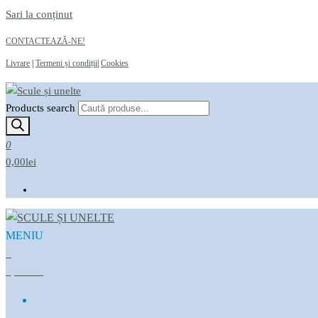
Sari la conținut
CONTACTEAZĂ-NE!
Livrare
|
Termeni și condiții
|
Cookies
Products search
Scule și unelte
Magazin online
0
0,00lei
MENIU
Scule și unelte
Magazin online
0
0,00LEI