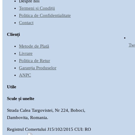
Despre noi
Termeni și Condiții
Politica de Confidentialitate
Contact
Clienți
Twe
Metode de Plată
Livrare
Politica de Retur
Garanția Produselor
ANPC
Utile
Scule și unelte
Strada Calea Targovistei, Nr 224, Boboci,
Dambovita, Romania.
Registrul Comertului J15/102/2015 CUI: RO