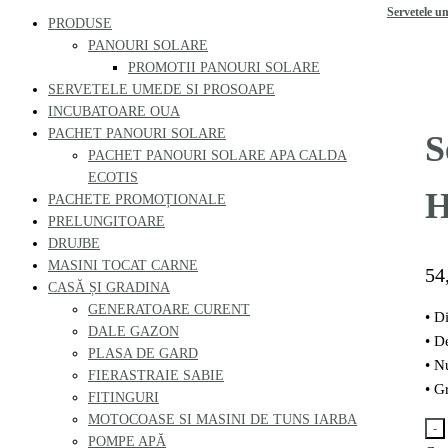
Servetele u
PRODUSE
PANOURI SOLARE
PROMOTII PANOURI SOLARE
SERVETELE UMEDE SI PROSOAPE
INCUBATOARE OUA
PACHET PANOURI SOLARE
S
PACHET PANOURI SOLARE APA CALDA
ECOTIS
H
PACHETE PROMOȚIONALE
PRELUNGITOARE
DRUJBE
MASINI TOCAT CARNE
54
CASĂ ȘI GRADINA
GENERATOARE CURENT
• D
DALE GAZON
• D
PLASA DE GARD
• N
FIERASTRAIE SABIE
• G
FITINGURI
MOTOCOASE SI MASINI DE TUNS IARBA
-
POMPE APĂ