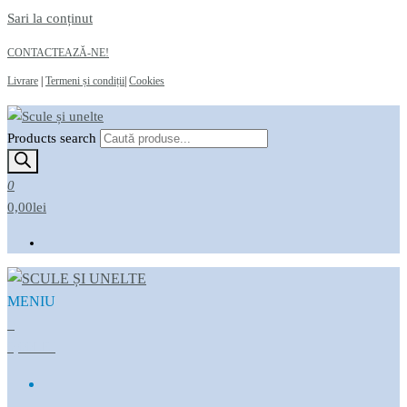
Sari la conținut
CONTACTEAZĂ-NE!
Livrare
|
Termeni și condiții
|
Cookies
Products search
Scule și unelte
Magazin online
0
0,00lei
MENIU
Scule și unelte
Magazin online
0
0,00LEI