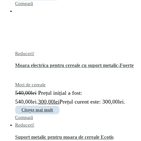
Compară
Reduceri!
Moara electrica pentru cereale cu suport metalic-Fuerte
Mori de cereale
540,00
lei
Prețul inițial a fost:
540,00lei.
300,00
lei
Prețul curent este: 300,00lei.
Citește mai mult
Compară
Reduceri!
Suport metalic pentru moara de cereale Ecotis