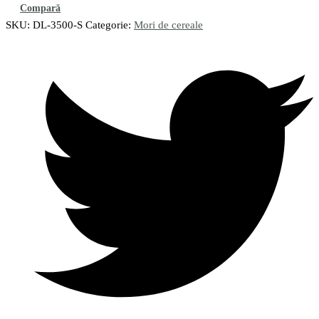
Compară
SKU:
DL-3500-S
Categorie:
Mori de cereale