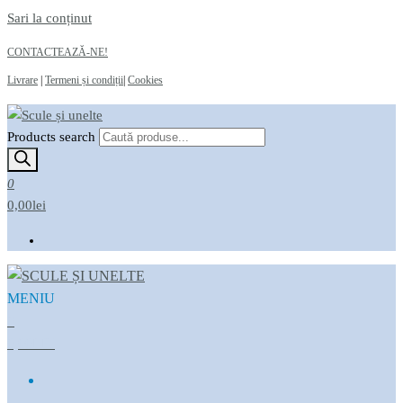
Sari la conținut
CONTACTEAZĂ-NE!
Livrare
|
Termeni și condiții
|
Cookies
Products search
Scule și unelte
Magazin online
0
0,00lei
MENIU
Scule și unelte
Magazin online
0
0,00LEI