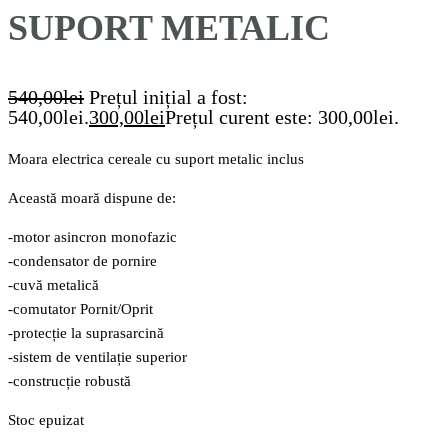
SUPORT METALIC
540,00
lei
Prețul inițial a fost:
540,00lei.
300,00
lei
Prețul curent este: 300,00lei.
Moara electrica cereale cu suport metalic inclus
Această moară dispune de:
-motor asincron monofazic
-condensator de pornire
-cuvă metalică
-comutator Pornit/Oprit
-protecție la suprasarcină
-sistem de ventilație superior
-construcție robustă
Stoc epuizat