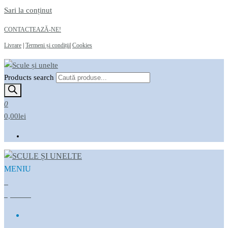
Sari la conținut
CONTACTEAZĂ-NE!
Livrare
|
Termeni și condiții
|
Cookies
Products search
Scule și unelte
Magazin online
0
0,00lei
MENIU
Scule și unelte
Magazin online
0
0,00LEI