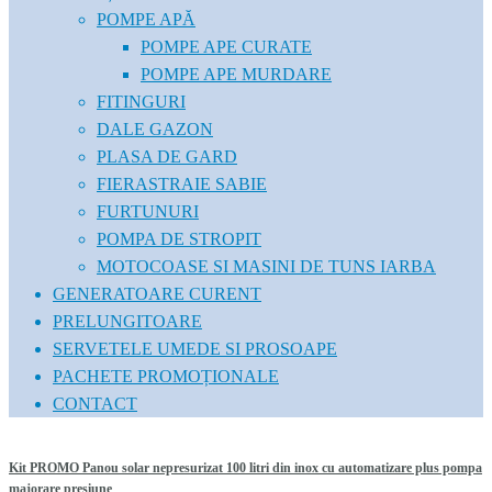
POMPE APĂ
POMPE APE CURATE
POMPE APE MURDARE
FITINGURI
DALE GAZON
PLASA DE GARD
FIERASTRAIE SABIE
FURTUNURI
POMPA DE STROPIT
MOTOCOASE SI MASINI DE TUNS IARBA
GENERATOARE CURENT
PRELUNGITOARE
SERVETELE UMEDE SI PROSOAPE
PACHETE PROMOȚIONALE
CONTACT
Kit PROMO Panou solar nepresurizat 100 litri din inox cu automatizare plus pompa
majorare presiune