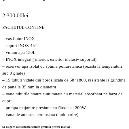
2.300,00
lei
PACHETUL CONTINE :
– vas flotor INOX
– suport INOX 45°
– volum apa 150L
– INOX integral ( interior, exterior inclusiv suportul)
– rezervor apa izolat cu spuma poliuretanica (rezista la temperaturi
sub 0 grade)
– 15 tuburi vidate din borosilicata de 58×1800, rezistente la grindina
de pana la 35 mm in diametru
– toate tuburile noatre sunt tratate cu material absorbant pe baza de
cupru
– pompa majorare presiune cu fluxostat 200W
– vana de amestec termostata (antioparire)
Se asigura consultanta tehnica gratuita pentru montaj !!