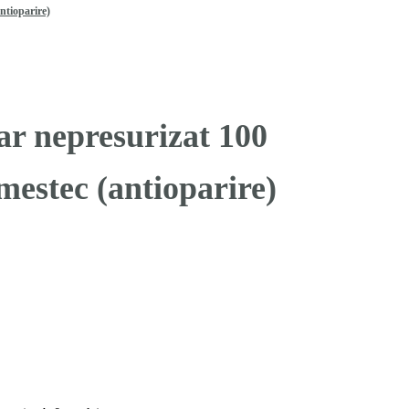
ntioparire)
r nepresurizat 100
amestec (antioparire)