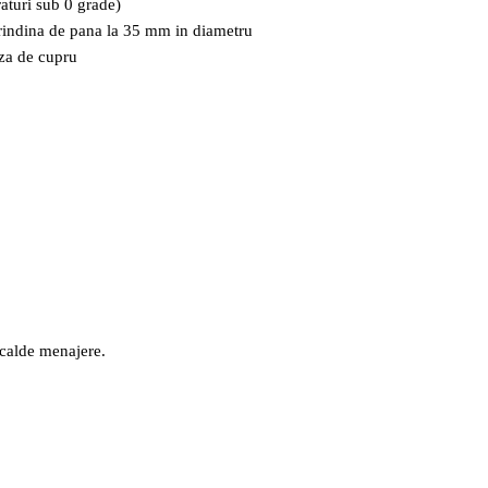
raturi sub 0 grade)
 grindina de pana la 35 mm in diametru
aza de cupru
 calde menajere.