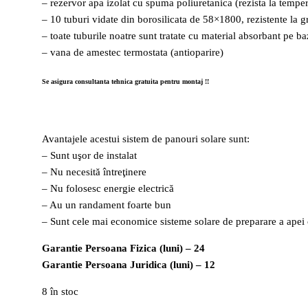
– rezervor apa izolat cu spuma poliuretanica (rezista la tempe
– 10 tuburi vidate din borosilicata de 58×1800, rezistente la
– toate tuburile noatre sunt tratate cu material absorbant pe b
– vana de amestec termostata (antioparire)
Se asigura consultanta tehnica gratuita pentru montaj !!
Avantajele acestui sistem de panouri solare sunt:
– Sunt uşor de instalat
– Nu necesită întreţinere
– Nu folosesc energie electrică
– Au un randament foarte bun
– Sunt cele mai economice sisteme solare de preparare a apei
Garantie Persoana Fizica (luni) – 24
Garantie Persoana Juridica (luni) – 12
8 în stoc