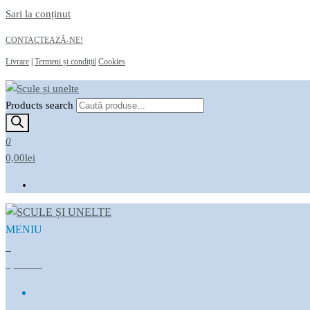
Sari la conținut
CONTACTEAZĂ-NE!
Livrare
|
Termeni și condiții
|
Cookies
Products search
Scule și unelte
Magazin online
0
0,00lei
MENIU
Scule și unelte
Magazin online
0
0,00LEI