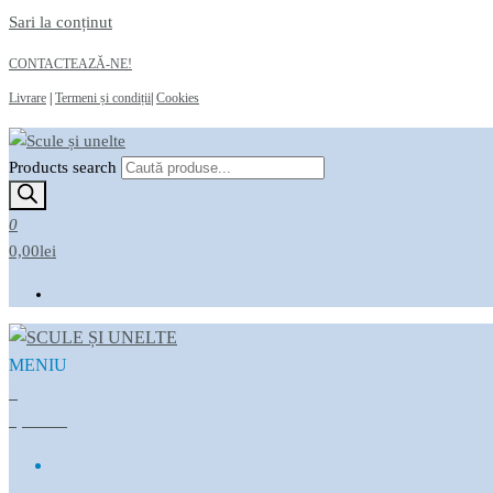
Sari la conținut
CONTACTEAZĂ-NE!
Livrare
|
Termeni și condiții
|
Cookies
Products search
Scule și unelte
Magazin online
0
0,00lei
MENIU
Scule și unelte
Magazin online
0
0,00LEI