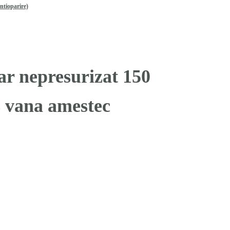
ntioparire)
r nepresurizat 150
s vana amestec