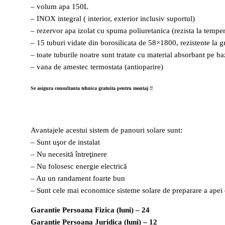
– volum apa 150L
– INOX integral ( interior, exterior inclusiv suportul)
– rezervor apa izolat cu spuma poliuretanica (rezista la tempe
– 15 tuburi vidate din borosilicata de 58×1800, rezistente la
– toate tuburile noatre sunt tratate cu material absorbant pe b
– vana de amestec termostata (antioparire)
Se asigura consultanta tehnica gratuita pentru montaj !!
Avantajele acestui sistem de panouri solare sunt:
– Sunt uşor de instalat
– Nu necesită întreţinere
– Nu folosesc energie electrică
– Au un randament foarte bun
– Sunt cele mai economice sisteme solare de preparare a apei
Garantie Persoana Fizica (luni) – 24
Garantie Persoana Juridica (luni) – 12