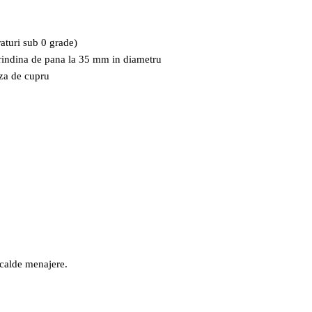
raturi sub 0 grade)
 grindina de pana la 35 mm in diametru
aza de cupru
 calde menajere.